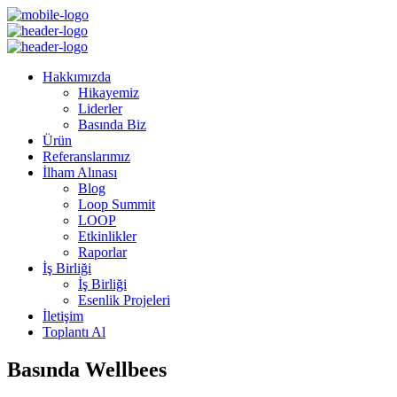
Hakkımızda
Hikayemiz
Liderler
Basında Biz
Ürün
Referanslarımız
İlham Alınası
Blog
Loop Summit
LOOP
Etkinlikler
Raporlar
İş Birliği
İş Birliği
Esenlik Projeleri
İletişim
Toplantı Al
Basında Wellbees